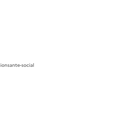
tion
sante-social