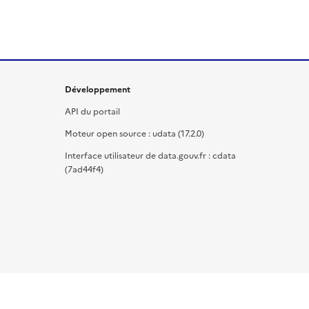
Développement
API du portail
Moteur open source : udata (17.2.0)
Interface utilisateur de data.gouv.fr : cdata
(7ad44f4)