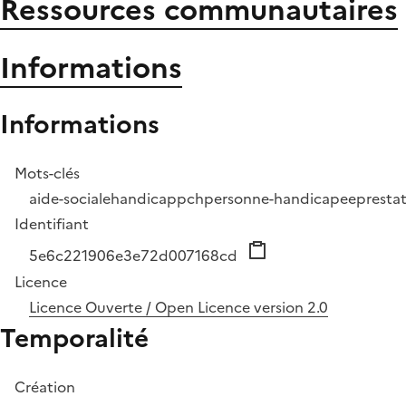
Ressources communautaires
Informations
Informations
Mots-clés
aide-sociale
handicap
pch
personne-handicapee
presta
Identifiant
5e6c221906e3e72d007168cd
Licence
Licence Ouverte / Open Licence version 2.0
Temporalité
Création