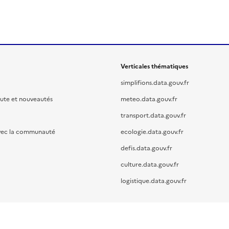
Verticales thématiques
simplifions.data.gouv.fr
oute et nouveautés
meteo.data.gouv.fr
transport.data.gouv.fr
vec la communauté
ecologie.data.gouv.fr
defis.data.gouv.fr
culture.data.gouv.fr
logistique.data.gouv.fr