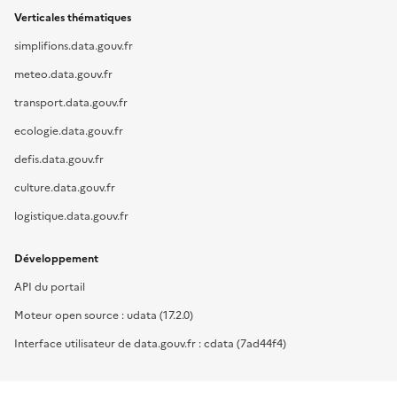
Verticales thématiques
simplifions.data.gouv.fr
meteo.data.gouv.fr
transport.data.gouv.fr
ecologie.data.gouv.fr
defis.data.gouv.fr
culture.data.gouv.fr
logistique.data.gouv.fr
Développement
API du portail
Moteur open source : udata (17.2.0)
Interface utilisateur de data.gouv.fr : cdata (7ad44f4)