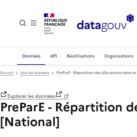
RÉPUBLIQUE
FRANÇAISE
Données
API
Réutilisations
Organisations
Accueil
Jeux de données
PreParE - Répartition des allocataires selon le
Explorer les données
PreParE - Répartition de
[National]