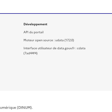
Développement
API du portail
Moteur open source : udata (17.2.0)
Interface utilisateur de data.gouv.fr : cdata
(7ad44f4)
 Numérique (DINUM).