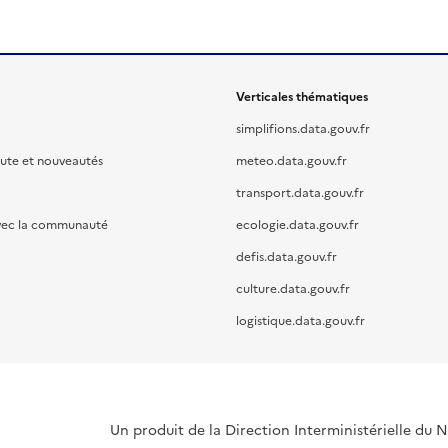
Verticales thématiques
simplifions.data.gouv.fr
oute et nouveautés
meteo.data.gouv.fr
transport.data.gouv.fr
vec la communauté
ecologie.data.gouv.fr
defis.data.gouv.fr
culture.data.gouv.fr
logistique.data.gouv.fr
Un produit de la Direction Interministérielle du