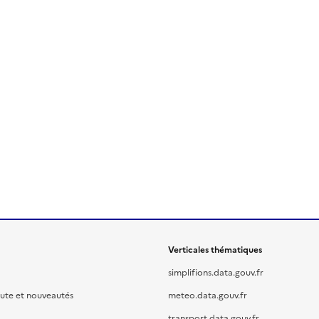
Verticales thématiques
simplifions.data.gouv.fr
oute et nouveautés
meteo.data.gouv.fr
transport.data.gouv.fr