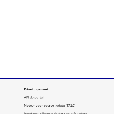
Développement
API du portail
Moteur open source : udata (17.2.0)
Interface utilisateur de data.gouv.fr : cdata