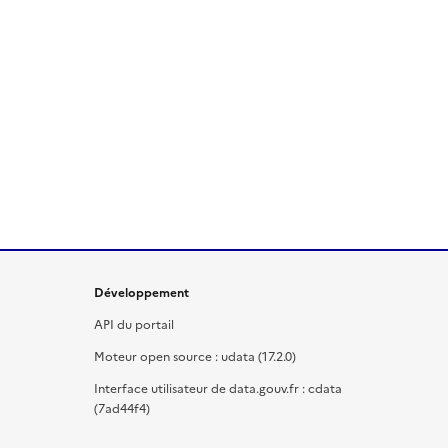
Développement
API du portail
Moteur open source : udata (17.2.0)
Interface utilisateur de data.gouv.fr : cdata
(7ad44f4)