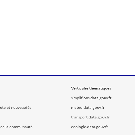
Verticales thématiques
simplifions.data.gouv.fr
oute et nouveautés
meteo.data.gouv.fr
transport.data.gouv.fr
vec la communauté
ecologie.data.gouv.fr