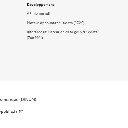
Développement
API du portail
Moteur open source : udata (17.2.0)
Interface utilisateur de data.gouv.fr : cdata
(7ad44f4)
 Numérique (DINUM).
-public.fr