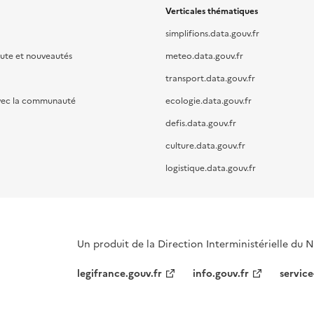
Verticales thématiques
simplifions.data.gouv.fr
oute et nouveautés
meteo.data.gouv.fr
transport.data.gouv.fr
vec la communauté
ecologie.data.gouv.fr
defis.data.gouv.fr
culture.data.gouv.fr
logistique.data.gouv.fr
Un produit de la Direction Interministérielle du
legifrance.gouv.fr
info.gouv.fr
service