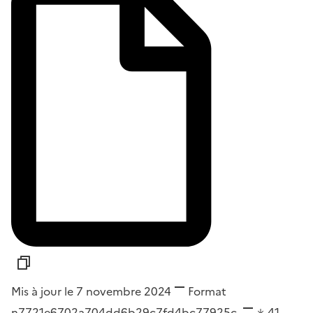
Mis à jour le 7 novembre 2024
Format
n7721e6702a704dd6b29c7fd4bc77925c
41