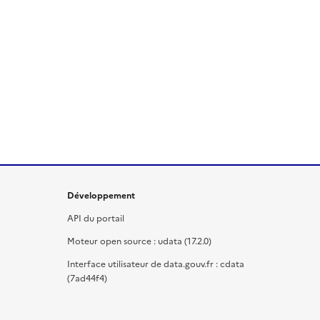
Développement
API du portail
Moteur open source : udata (17.2.0)
Interface utilisateur de data.gouv.fr : cdata
(7ad44f4)