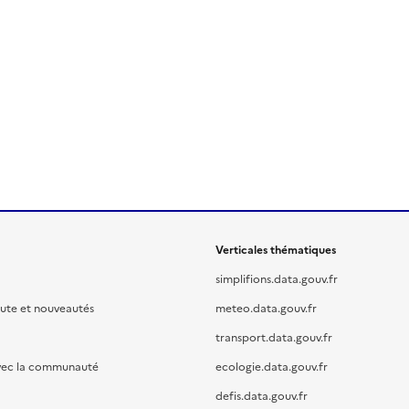
Verticales thématiques
simplifions.data.gouv.fr
oute et nouveautés
meteo.data.gouv.fr
transport.data.gouv.fr
vec la communauté
ecologie.data.gouv.fr
defis.data.gouv.fr