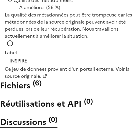
Qualité des métadonnées:
À améliorer
(56 %)
La qualité des métadonnées peut être trompeuse car les
métadonnées de la source originale peuvent avoir été
perdues lors de leur récupération. Nous travaillons
actuellement à améliorer la situation.
Label
INSPIRE
Ce jeu de données provient d'un portail externe.
Voir la
source originale.
(
6
)
Fichiers
(
0
)
Réutilisations et API
(
0
)
Discussions