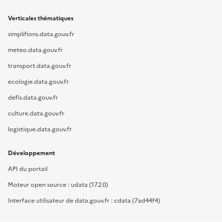
Verticales thématiques
simplifions.data.gouv.fr
meteo.data.gouv.fr
transport.data.gouv.fr
ecologie.data.gouv.fr
defis.data.gouv.fr
culture.data.gouv.fr
logistique.data.gouv.fr
Développement
API du portail
Moteur open source : udata (17.2.0)
Interface utilisateur de data.gouv.fr : cdata (7ad44f4)