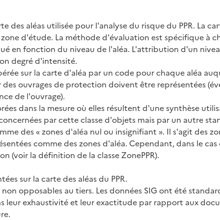
 des aléas utilisée pour l'analyse du risque du PPR. La carte
la zone d'étude. La méthode d'évaluation est spécifique à c
ué en fonction du niveau de l'aléa. L'attribution d'un niv
n degré d'intensité.
érée sur la carte d'aléa par un code pour chaque aléa auqu
ar des ouvrages de protection doivent être représentées (év
nce de l'ouvrage).
ées dans la mesure où elles résultent d'une synthèse utilis
oncernées par cette classe d'objets mais par un autre stan
des « zones d'aléa nul ou insignifiant ». Il s'agit des zone
eprésentées comme des zones d'aléa. Cependant, dans le cas 
n (voir la définition de la classe ZonePPR).
tées sur la carte des aléas du PPR.
t non opposables au tiers. Les données SIG ont été standar
s leur exhaustivité et leur exactitude par rapport aux do
re.