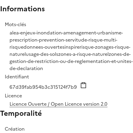
Informations
Mots-clés
alea-enjeux-inondation-amenagement-urbanisme-
prescription-prevention-servitude-risque-multi-
risque
donnees-ouvertes
inspire
risque-zonages-risque-
naturel
usage-des-sols
zones-a-risque-naturel
zones-de-
gestion-de-restriction-ou-de-reglementation-et-unites-
de-declaration
Identifiant
67d39fab954b3c315124f7b9
Licence
Licence Ouverte / Open Licence version 2.0
Temporalité
Création