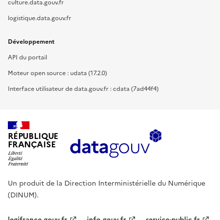
culture.data.gouv.fr
logistique.data.gouv.fr
Développement
API du portail
Moteur open source : udata (17.2.0)
Interface utilisateur de data.gouv.fr : cdata (7ad44f4)
RÉPUBLIQUE
FRANÇAISE
Un produit de la Direction Interministérielle du Numérique
(DINUM).
legifrance.gouv.fr
info.gouv.fr
service-public.fr