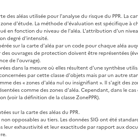
 des aléas utilisée pour l'analyse du risque du PPR. La carte
la zone d'étude. La méthode d'évaluation est spécifique à c
ué en fonction du niveau de l'aléa. L'attribution d'un niv
n degré d'intensité.
érée sur la carte d'aléa par un code pour chaque aléa auqu
ar des ouvrages de protection doivent être représentées (év
nce de l'ouvrage).
ées dans la mesure où elles résultent d'une synthèse utilis
oncernées par cette classe d'objets mais par un autre stan
des « zones d'aléa nul ou insignifiant ». Il s'agit des zone
eprésentées comme des zones d'aléa. Cependant, dans le cas 
n (voir la définition de la classe ZonePPR).
tées sur la carte des aléas du PPR.
t non opposables au tiers. Les données SIG ont été standar
s leur exhaustivité et leur exactitude par rapport aux do
re.