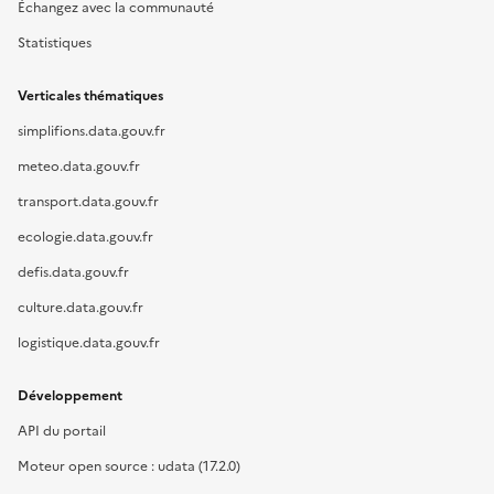
Échangez avec la communauté
Statistiques
Verticales thématiques
simplifions.data.gouv.fr
meteo.data.gouv.fr
transport.data.gouv.fr
ecologie.data.gouv.fr
defis.data.gouv.fr
culture.data.gouv.fr
logistique.data.gouv.fr
Développement
API du portail
Moteur open source : udata (17.2.0)