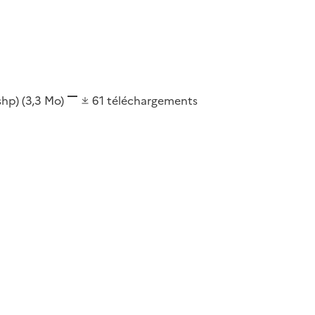
(shp)
(3,3 Mo)
61
téléchargements