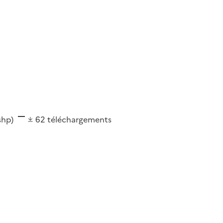
(shp)
62
téléchargements