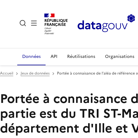
RÉPUBLIQUE
FRANÇAISE
Données
API
Réutilisations
Organisations
Accueil
Jeux de données
Portée à connaisance de l’aléa de référence s
Portée à connaisance d
partie est du TRI ST-M
département d'Ille et V