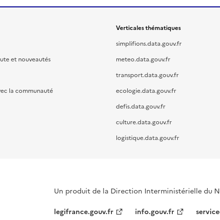
Verticales thématiques
simplifions.data.gouv.fr
oute et nouveautés
meteo.data.gouv.fr
transport.data.gouv.fr
vec la communauté
ecologie.data.gouv.fr
defis.data.gouv.fr
culture.data.gouv.fr
logistique.data.gouv.fr
Un produit de la Direction Interministérielle du
legifrance.gouv.fr
info.gouv.fr
service