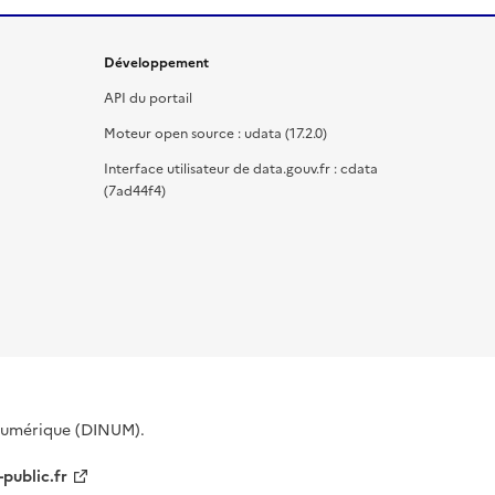
Développement
API du portail
Moteur open source : udata (17.2.0)
Interface utilisateur de data.gouv.fr : cdata
(7ad44f4)
 Numérique (DINUM).
-public.fr