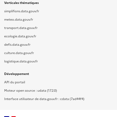
Verticales thématiques
simplifions.data.gouv.fr
meteo.data.gouv.fr
transport.data.gouv.fr
ecologie.data.gouv.fr
defis.data.gouv.fr
culture.data.gouv.fr
logistique.data.gouv.fr
Développement
API du portail
Moteur open source : udata (17.2.0)
Interface utilisateur de data.gouv.fr : cdata (7ad44f4)