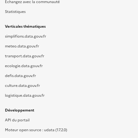
Échangez avec la communauté
Statistiques
Verticales thématiques
simplifions.data.gouv.fr
meteo.data.gouv.fr
transport.data.gouv.fr
ecologie.data.gouv.fr
defis.data.gouv.fr
culture.data.gouv.fr
logistique.data.gouv.fr
Développement
API du portail
Moteur open source : udata (17.2.0)