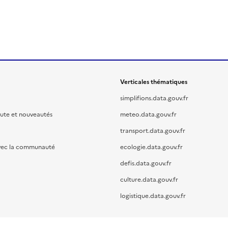
Verticales thématiques
simplifions.data.gouv.fr
oute et nouveautés
meteo.data.gouv.fr
transport.data.gouv.fr
vec la communauté
ecologie.data.gouv.fr
defis.data.gouv.fr
culture.data.gouv.fr
logistique.data.gouv.fr