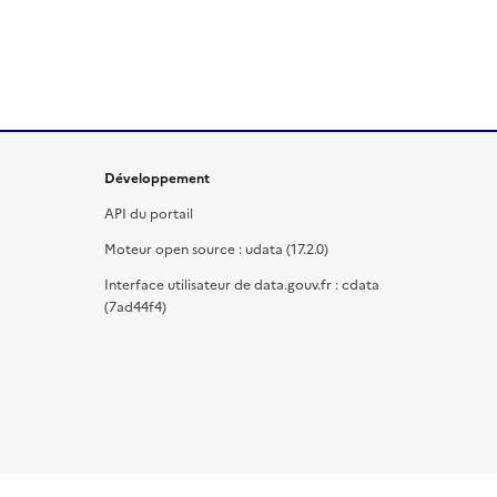
Développement
API du portail
Moteur open source : udata (17.2.0)
Interface utilisateur de data.gouv.fr : cdata
(7ad44f4)