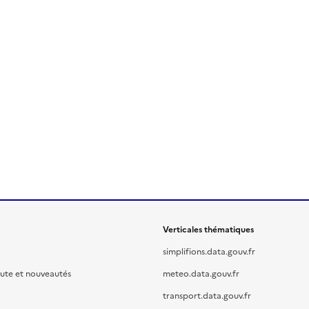
Verticales thématiques
simplifions.data.gouv.fr
oute et nouveautés
meteo.data.gouv.fr
transport.data.gouv.fr