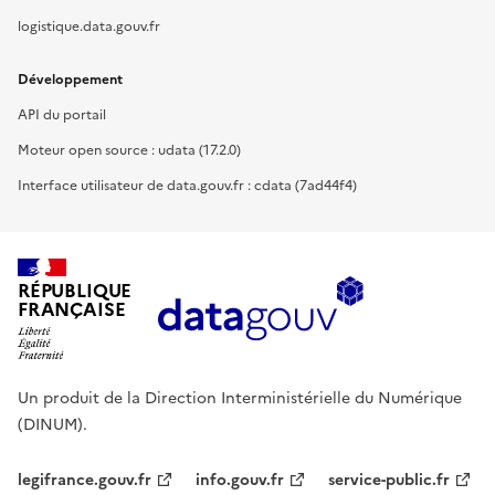
logistique.data.gouv.fr
Développement
API du portail
Moteur open source : udata (17.2.0)
Interface utilisateur de data.gouv.fr : cdata (7ad44f4)
RÉPUBLIQUE
FRANÇAISE
Un produit de la Direction Interministérielle du Numérique
(DINUM).
legifrance.gouv.fr
info.gouv.fr
service-public.fr