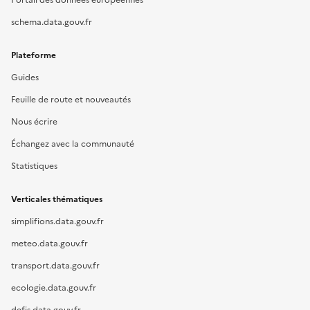
Portail des données européennes
schema.data.gouv.fr
Plateforme
Guides
Feuille de route et nouveautés
Nous écrire
Échangez avec la communauté
Statistiques
Verticales thématiques
simplifions.data.gouv.fr
meteo.data.gouv.fr
transport.data.gouv.fr
ecologie.data.gouv.fr