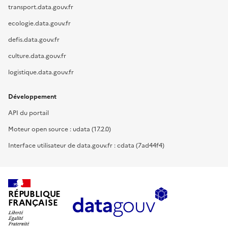
transport.data.gouv.fr
ecologie.data.gouv.fr
defis.data.gouv.fr
culture.data.gouv.fr
logistique.data.gouv.fr
Développement
API du portail
Moteur open source : udata (17.2.0)
Interface utilisateur de data.gouv.fr : cdata (7ad44f4)
RÉPUBLIQUE
FRANÇAISE