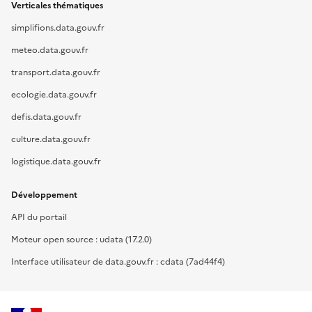
Verticales thématiques
simplifions.data.gouv.fr
meteo.data.gouv.fr
transport.data.gouv.fr
ecologie.data.gouv.fr
defis.data.gouv.fr
culture.data.gouv.fr
logistique.data.gouv.fr
Développement
API du portail
Moteur open source : udata (17.2.0)
Interface utilisateur de data.gouv.fr : cdata (7ad44f4)