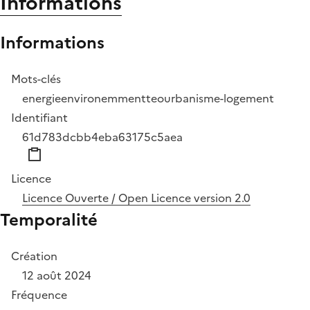
Informations
Informations
Mots-clés
energie
environemment
teo
urbanisme-logement
Identifiant
61d783dcbb4eba63175c5aea
Licence
Licence Ouverte / Open Licence version 2.0
Temporalité
Création
12 août 2024
Fréquence