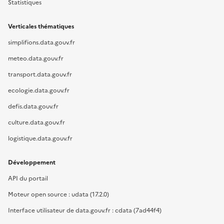
Statistiques
Verticales thématiques
simplifions.data.gouv.fr
meteo.data.gouv.fr
transport.data.gouv.fr
ecologie.data.gouv.fr
defis.data.gouv.fr
culture.data.gouv.fr
logistique.data.gouv.fr
Développement
API du portail
Moteur open source : udata (17.2.0)
Interface utilisateur de data.gouv.fr : cdata (7ad44f4)