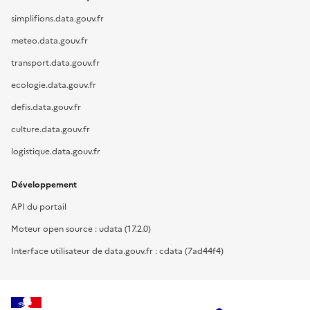
simplifions.data.gouv.fr
meteo.data.gouv.fr
transport.data.gouv.fr
ecologie.data.gouv.fr
defis.data.gouv.fr
culture.data.gouv.fr
logistique.data.gouv.fr
Développement
API du portail
Moteur open source : udata (17.2.0)
Interface utilisateur de data.gouv.fr : cdata (7ad44f4)