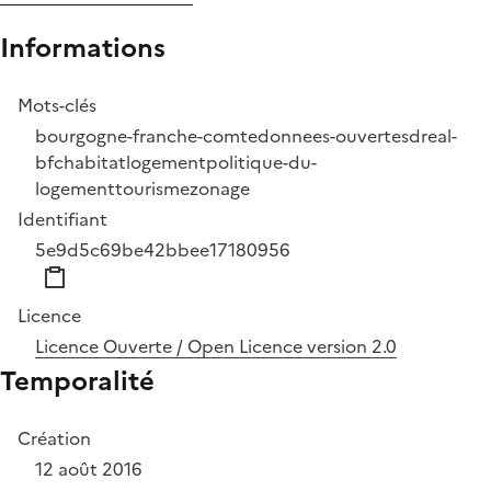
Informations
Mots-clés
bourgogne-franche-comte
donnees-ouvertes
dreal-
bfc
habitat
logement
politique-du-
logement
tourisme
zonage
Identifiant
5e9d5c69be42bbee17180956
Licence
Licence Ouverte / Open Licence version 2.0
Temporalité
Création
12 août 2016