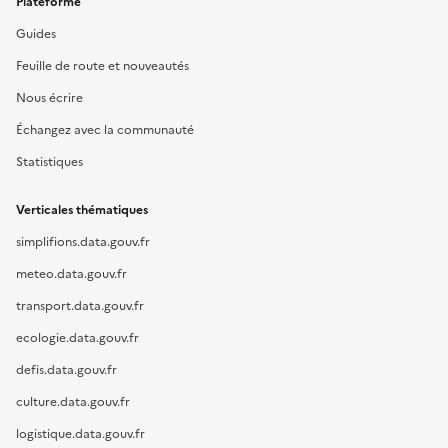
Plateforme
Guides
Feuille de route et nouveautés
Nous écrire
Échangez avec la communauté
Statistiques
Verticales thématiques
simplifions.data.gouv.fr
meteo.data.gouv.fr
transport.data.gouv.fr
ecologie.data.gouv.fr
defis.data.gouv.fr
culture.data.gouv.fr
logistique.data.gouv.fr