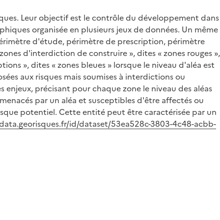
isques. Leur objectif est le contrôle du développement dans
raphiques organisée en plusieurs jeux de données. Un même
érimètre d'étude, périmètre de prescription, périmètre
nes d'interdiction de construire », dites « zones rouges »,
ptions », dites « zones bleues » lorsque le niveau d'aléa est
sées aux risques mais soumises à interdictions ou
les enjeux, précisant pour chaque zone le niveau des aléas
 menacés par un aléa et susceptibles d'être affectés ou
risque potentiel. Cette entité peut être caractérisée par un
/data.georisques.fr/id/dataset/53ea528c-3803-4c48-acbb-