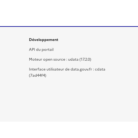
Développement
API du portail
Moteur open source : udata (17.2.0)
Interface utilisateur de data.gouv.fr : cdata
(7ad44f4)