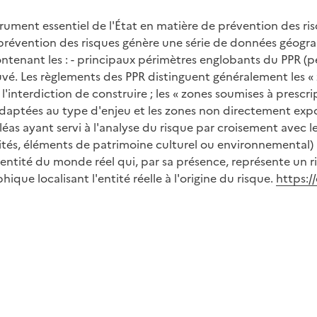
strument essentiel de l'État en matière de prévention des r
e prévention des risques génère une série de données géog
tenant les : - principaux périmètres englobants du PPR (p
é. Les règlements des PPR distinguent généralement les « zo
 l'interdiction de construire ; les « zones soumises à prescri
adaptées au type d'enjeu et les zones non directement expo
aléas ayant servi à l'analyse du risque par croisement avec 
ivités, éléments de patrimoine culturel ou environnemental)
 l'entité du monde réel qui, par sa présence, représente un 
que localisant l'entité réelle à l'origine du risque.
https:/