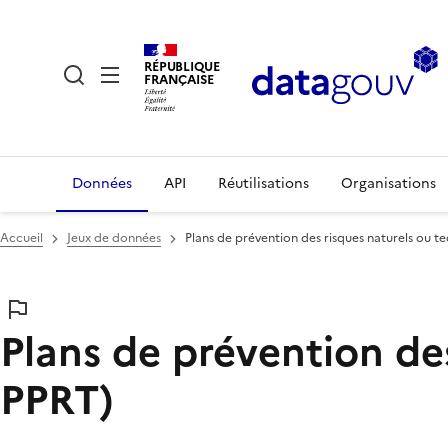
RÉPUBLIQUE
FRANÇAISE
Données
API
Réutilisations
Organisations
Accueil
Jeux de données
Plans de prévention des risques naturels ou 
Plans de prévention de
PPRT)