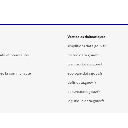
Verticales thématiques
simplifions.data.gouv.fr
oute et nouveautés
meteo.data.gouv.fr
transport.data.gouv.fr
vec la communauté
ecologie.data.gouv.fr
defis.data.gouv.fr
culture.data.gouv.fr
logistique.data.gouv.fr