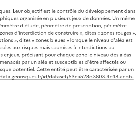
isques. Leur objectif est le contrôle du développement dans
raphiques organisée en plusieurs jeux de données. Un même
érimètre d'étude, périmètre de prescription, périmètre
nes d'interdiction de construire », dites « zones rouges »,
ptions », dites « zones bleues » lorsque le niveau d'aléa est
sées aux risques mais soumises à interdictions ou
les enjeux, précisant pour chaque zone le niveau des aléas
 menacés par un aléa et susceptibles d'être affectés ou
risque potentiel. Cette entité peut être caractérisée par un
/data.georisques.fr/id/dataset/53ea528c-3803-4c48-acbb-