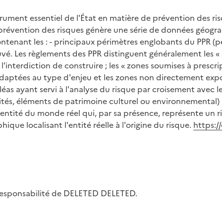
strument essentiel de l'État en matière de prévention des r
e prévention des risques génère une série de données géog
tenant les : - principaux périmètres englobants du PPR (p
é. Les règlements des PPR distinguent généralement les « zo
 l'interdiction de construire ; les « zones soumises à prescri
adaptées au type d'enjeu et les zones non directement expo
aléas ayant servi à l'analyse du risque par croisement avec 
ivités, éléments de patrimoine culturel ou environnemental)
 l'entité du monde réel qui, par sa présence, représente un 
que localisant l'entité réelle à l'origine du risque.
https:/
la responsabilité de DELETED DELETED.