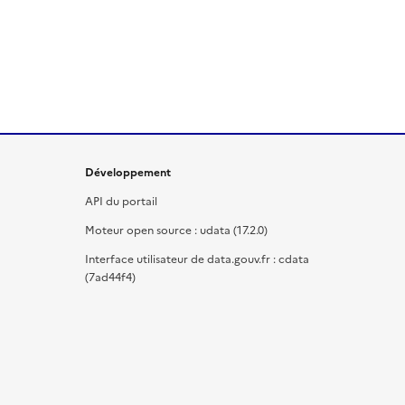
Développement
API du portail
Moteur open source : udata (17.2.0)
Interface utilisateur de data.gouv.fr : cdata
(7ad44f4)