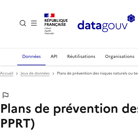
RÉPUBLIQUE
FRANÇAISE
Données
API
Réutilisations
Organisations
Accueil
Jeux de données
Plans de prévention des risques naturels ou 
Plans de prévention de
PPRT)