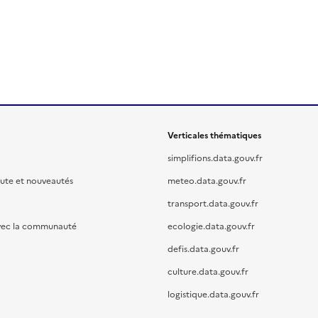
Verticales thématiques
simplifions.data.gouv.fr
oute et nouveautés
meteo.data.gouv.fr
transport.data.gouv.fr
vec la communauté
ecologie.data.gouv.fr
defis.data.gouv.fr
culture.data.gouv.fr
logistique.data.gouv.fr