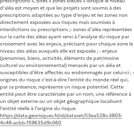
prescriptions », dites « zones bleues » lorsque le niveau
d'aléa est moyen et que les projets sont soumis à des
prescriptions adaptées au type d'enjeu et les zones non
directement exposées aux risques mais soumises à
interdictions ou prescriptions ;- zones d'aléa représentées
sur la carte des aléas ayant servi à l'analyse du risque par
croisement avec les enjeux, précisant pour chaque zone le
niveau des aléas auxquels elle est exposée ; - enjeux
(personnes, biens, activités, éléments de patrimoine
culturel ou environnemental) menacés par un aléa et
susceptibles d'être affectés ou endommagés par celui-ci ; -
origines du risque c'est-à-dire l'entité du monde réel qui,
par sa présence, représente un risque potentiel. Cette
entité peut être caractérisée par un nom, une référence à
un objet externe ou un objet géographique localisant
l'entité réelle à l'origine du risque.
https://data.georisques.fr/id/dataset/53ea528c-3803-
4c48-acbb-159635d9c060