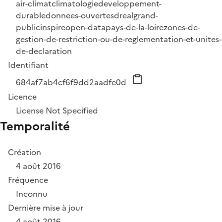
air-climat
climatologie
developpement-
durable
donnees-ouvertes
dreal
grand-
public
inspire
open-data
pays-de-la-loire
zones-de-
gestion-de-restriction-ou-de-reglementation-et-unites-
de-declaration
Identifiant
684af7ab4cf6f9dd2aadfe0d
Licence
License Not Specified
Temporalité
Création
4 août 2016
Fréquence
Inconnu
Dernière mise à jour
4 août 2016