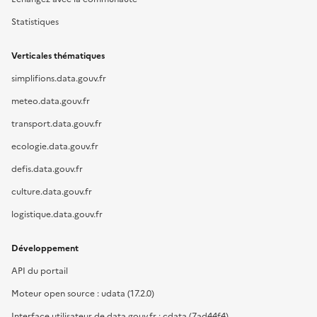
Statistiques
Verticales thématiques
simplifions.data.gouv.fr
meteo.data.gouv.fr
transport.data.gouv.fr
ecologie.data.gouv.fr
defis.data.gouv.fr
culture.data.gouv.fr
logistique.data.gouv.fr
Développement
API du portail
Moteur open source : udata (17.2.0)
Interface utilisateur de data.gouv.fr : cdata (7ad44f4)