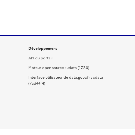
Développement
API du portail
Moteur open source : udata (17.2.0)
Interface utilisateur de data.gouv.fr : cdata
(7ad44f4)