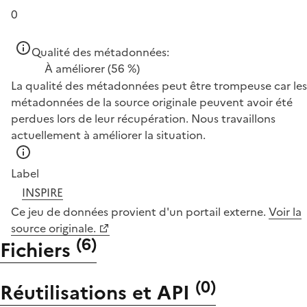
0
Qualité des métadonnées:
À améliorer
(56 %)
La qualité des métadonnées peut être trompeuse car les
métadonnées de la source originale peuvent avoir été
perdues lors de leur récupération. Nous travaillons
actuellement à améliorer la situation.
Label
INSPIRE
Ce jeu de données provient d'un portail externe.
Voir la
source originale.
(
6
)
Fichiers
(
0
)
Réutilisations et API