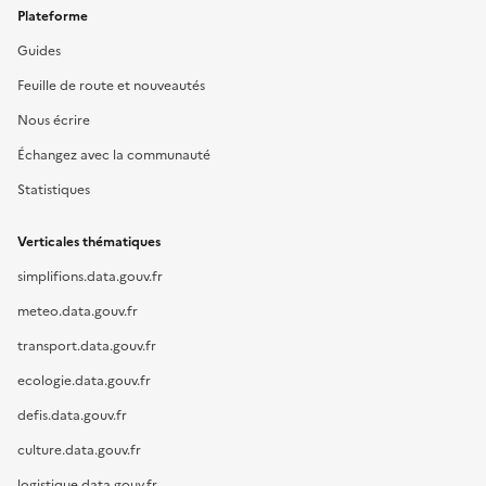
Plateforme
Guides
Feuille de route et nouveautés
Nous écrire
Échangez avec la communauté
Statistiques
Verticales thématiques
simplifions.data.gouv.fr
meteo.data.gouv.fr
transport.data.gouv.fr
ecologie.data.gouv.fr
defis.data.gouv.fr
culture.data.gouv.fr
logistique.data.gouv.fr