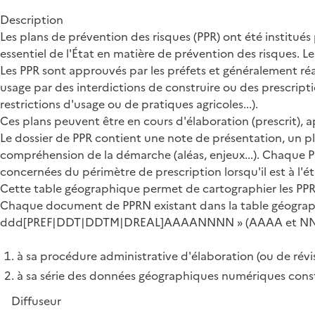
Description
Les plans de prévention des risques (PPR) ont été institués 
essentiel de l'État en matière de prévention des risques. 
Les PPR sont approuvés par les préfets et généralement réa
usage par des interdictions de construire ou des prescriptio
restrictions d'usage ou de pratiques agricoles...).
Ces plans peuvent être en cours d'élaboration (prescrit), 
Le dossier de PPR contient une note de présentation, un p
compréhension de la démarche (aléas, enjeux...). Chaque
concernées du périmètre de prescription lorsqu'il est à l'ét
Cette table géographique permet de cartographier les PPR
Chaque document de PPRN existant dans la table géogra
ddd[PREF|DDT|DDTM|DREAL]AAAANNNN » (AAAA et NNNN cor
à sa procédure administrative d'élaboration (ou de révi
à sa série des données géographiques numériques con
Diffuseur