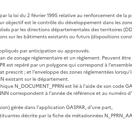
par la loi du 2 février 1995 relative au renforcement de la 
Leur objectif est le contrôle du développement dans les zon
lisés par les directions départementales des territoires (D
ns sur les bâtiments existants ou futurs (dispositions const
appliqués par anticipation ou approuvés.
lan de zonage réglementaire et un règlement. Peuvent être 
 PPR est repéré par un polygone qui correspond à l'ensem
at prescrit ; et l'enveloppe des zones réglementées lorsqu'il
N existant sur le département.
phique N_DOCUMENT_PPRN est lié à l'aide de son code G
respondent à l'année de référence et au numéro d'ord
sion) gérée dans l'application GASPAR, d'une part,
stituantes décrite par la fiche de métadonnées N_PPRN_