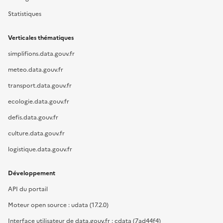
Statistiques
Verticales thématiques
simplifions.data.gouv.fr
meteo.data.gouv.fr
transport.data.gouv.fr
ecologie.data.gouv.fr
defis.data.gouv.fr
culture.data.gouv.fr
logistique.data.gouv.fr
Développement
API du portail
Moteur open source : udata (17.2.0)
Interface utilisateur de data.gouv.fr : cdata (7ad44f4)