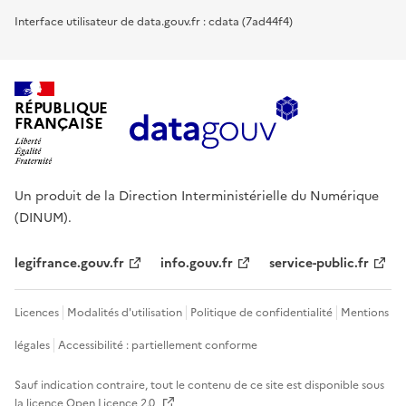
Interface utilisateur de data.gouv.fr : cdata (7ad44f4)
RÉPUBLIQUE
FRANÇAISE
Un produit de la Direction Interministérielle du Numérique
(DINUM).
legifrance.gouv.fr
info.gouv.fr
service-public.fr
Licences
Modalités d'utilisation
Politique de confidentialité
Mentions
légales
Accessibilité : partiellement conforme
Sauf indication contraire, tout le contenu de ce site est disponible sous
la licence
Open Licence 2.0