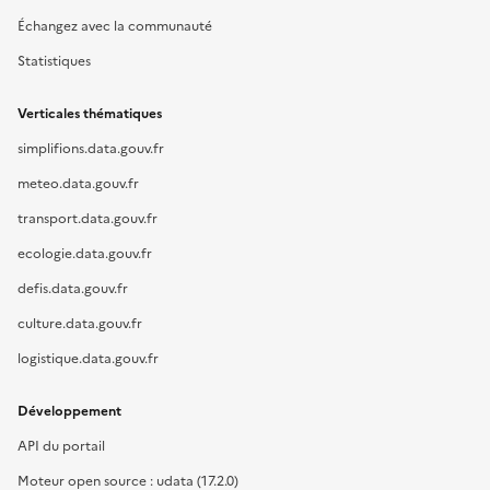
Échangez avec la communauté
Statistiques
Verticales thématiques
simplifions.data.gouv.fr
meteo.data.gouv.fr
transport.data.gouv.fr
ecologie.data.gouv.fr
defis.data.gouv.fr
culture.data.gouv.fr
logistique.data.gouv.fr
Développement
API du portail
Moteur open source : udata (17.2.0)