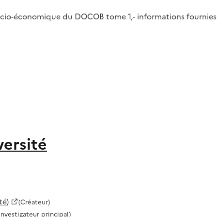
ocio-économique du DOCOB tome 1,- informations fournies p
versité
té)
(Créateur)
Investigateur principal)