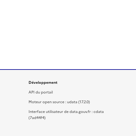
Développement
API du portail
Moteur open source : udata (17.2.0)
Interface utilisateur de data.gouv.fr : cdata
(7ad44f4)