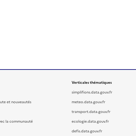
Verticales thématiques
simplifions.data.gouv.fr
oute et nouveautés
meteo.data.gouv.fr
transport.data.gouv.fr
vec la communauté
ecologie.data.gouv.fr
defis.data.gouv.fr