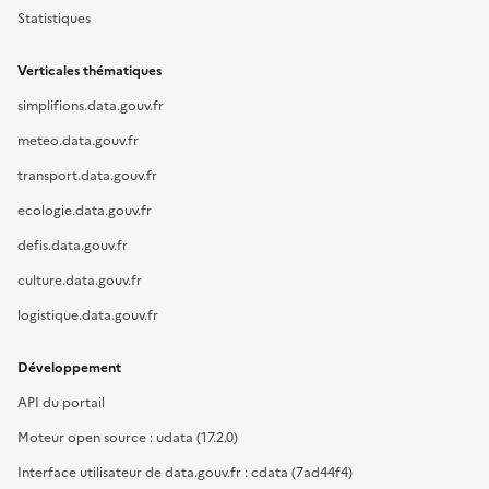
Statistiques
Verticales thématiques
simplifions.data.gouv.fr
meteo.data.gouv.fr
transport.data.gouv.fr
ecologie.data.gouv.fr
defis.data.gouv.fr
culture.data.gouv.fr
logistique.data.gouv.fr
Développement
API du portail
Moteur open source : udata (17.2.0)
Interface utilisateur de data.gouv.fr : cdata (7ad44f4)