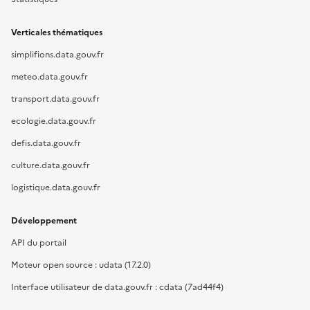
Verticales thématiques
simplifions.data.gouv.fr
meteo.data.gouv.fr
transport.data.gouv.fr
ecologie.data.gouv.fr
defis.data.gouv.fr
culture.data.gouv.fr
logistique.data.gouv.fr
Développement
API du portail
Moteur open source : udata (17.2.0)
Interface utilisateur de data.gouv.fr : cdata (7ad44f4)