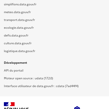
simplifions.data.gouv.fr
meteo.data.gouv.fr
transport.data.gouv.fr
ecologie.data.gouv.fr
defis.data.gouv.fr
culture.data.gouv.fr
logistique.data.gouv.fr
Développement
API du portail
Moteur open source : udata (17.2.0)
Interface utilisateur de data.gouv.fr : cdata (7ad44f4)