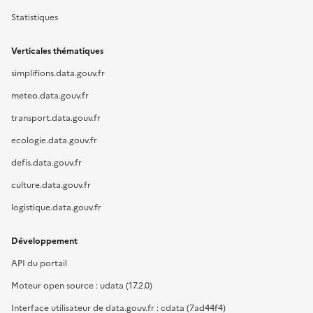
Statistiques
Verticales thématiques
simplifions.data.gouv.fr
meteo.data.gouv.fr
transport.data.gouv.fr
ecologie.data.gouv.fr
defis.data.gouv.fr
culture.data.gouv.fr
logistique.data.gouv.fr
Développement
API du portail
Moteur open source : udata (17.2.0)
Interface utilisateur de data.gouv.fr : cdata (7ad44f4)