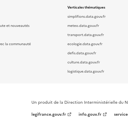
Verticales thématiques
simplifions.data.gouv.fr
oute et nouveautés
meteo.data.gouv.fr
transport.data.gouv.fr
vec la communauté
ecologie.data.gouv.fr
defis.data.gouv.fr
culture.data.gouv.fr
logistique.data.gouv.fr
Un produit de la Direction Interministérielle du
legifrance.gouv.fr
info.gouv.fr
service