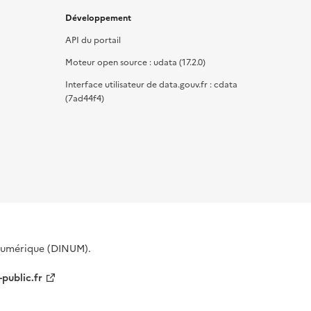
Développement
API du portail
Moteur open source : udata (17.2.0)
Interface utilisateur de data.gouv.fr : cdata
(7ad44f4)
 Numérique (DINUM).
-public.fr