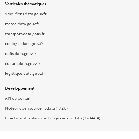
Verticales thématiques
simplifions.data.gouv.fr
meteo.data.gouv.fr
transport.data.gouv.fr
ecologie.data.gouv.fr
defis.data.gouv.fr
culture.data.gouv.fr
logistique.data.gouv.fr
Développement
API du portail
Moteur open source : udata (17.2.0)
Interface utilisateur de data.gouv.fr : cdata (7ad44f4)