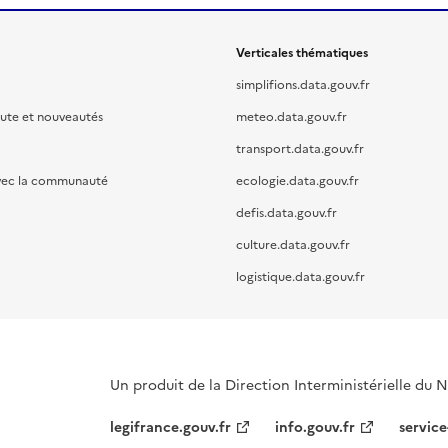
Verticales thématiques
simplifions.data.gouv.fr
oute et nouveautés
meteo.data.gouv.fr
transport.data.gouv.fr
vec la communauté
ecologie.data.gouv.fr
defis.data.gouv.fr
culture.data.gouv.fr
logistique.data.gouv.fr
Un produit de la Direction Interministérielle du
legifrance.gouv.fr
info.gouv.fr
service