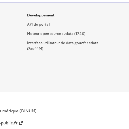
Développement
API du portail
Moteur open source : udata (17.2.0)
Interface utilisateur de data.gouv.fr : cdata
(7ad44f4)
 Numérique (DINUM).
-public.fr