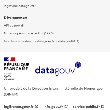
logistique.data.gouv.fr
Développement
API du portail
Moteur open source : udata (17.2.0)
Interface utilisateur de data.gouv.fr : cdata (7ad44f4)
RÉPUBLIQUE
FRANÇAISE
Un produit de la Direction Interministérielle du Numérique
(DINUM).
legifrance.gouv.fr
info.gouv.fr
service-public.fr