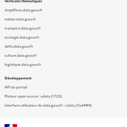
Verticales thématiques
simplifions.data.gouv.fr
meteo.data.gouv.fr
transport.data.gouv.fr
ecologie.data.gouv.fr
defis.data.gouv.fr
culture.data.gouv.fr
logistique.data.gouv.fr
Développement
API du portail
Moteur open source : udata (17.2.0)
Interface utilisateur de data.gouv.fr : cdata (7ad44f4)