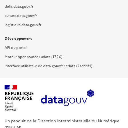
defis.data.gouv.fr
culture.data.gouv.fr
logistique.data.gouv.fr
Développement
API du portail
Moteur open source : udata (17.2.0)
Interface utilisateur de data.gouv.fr : cdata (7ad44f4)
RÉPUBLIQUE
FRANÇAISE
Un produit de la Direction Interministérielle du Numérique
(DINUM).