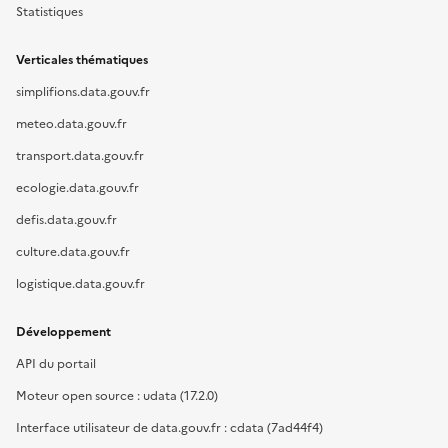
Statistiques
Verticales thématiques
simplifions.data.gouv.fr
meteo.data.gouv.fr
transport.data.gouv.fr
ecologie.data.gouv.fr
defis.data.gouv.fr
culture.data.gouv.fr
logistique.data.gouv.fr
Développement
API du portail
Moteur open source : udata (17.2.0)
Interface utilisateur de data.gouv.fr : cdata (7ad44f4)