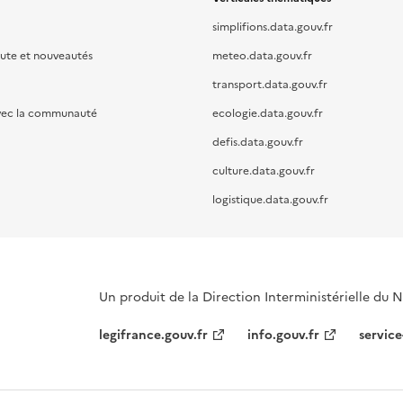
simplifions.data.gouv.fr
oute et nouveautés
meteo.data.gouv.fr
transport.data.gouv.fr
vec la communauté
ecologie.data.gouv.fr
defis.data.gouv.fr
culture.data.gouv.fr
logistique.data.gouv.fr
Un produit de la Direction Interministérielle du
legifrance.gouv.fr
info.gouv.fr
service