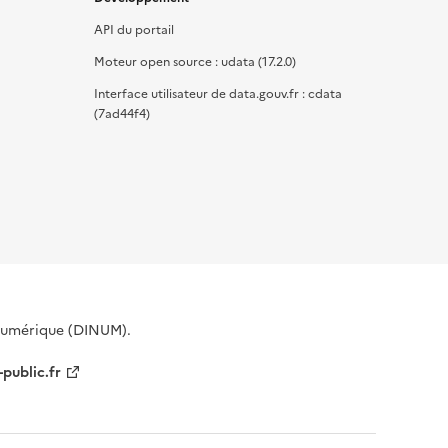
API du portail
Moteur open source : udata (17.2.0)
Interface utilisateur de data.gouv.fr : cdata
(7ad44f4)
 Numérique (DINUM).
-public.fr